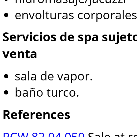
envolturas corporale
Servicios de spa sujet
venta
sala de vapor.
baño turco.
References
RCW 82.04.050
Sale at re