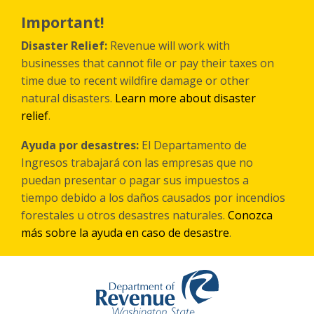
Перейти
к
Important!
основному
содержанию
Disaster Relief:
Revenue will work with
businesses that cannot file or pay their taxes on
time due to recent wildfire damage or other
natural disasters.
Learn more about disaster
relief
.
Ayuda por desastres:
El Departamento de
Ingresos trabajará con las empresas que no
puedan presentar o pagar sus impuestos a
tiempo debido a los daños causados por incendios
forestales
u otros
desastres naturales.
Conozca
más sobre la ayuda en caso de desastre
.