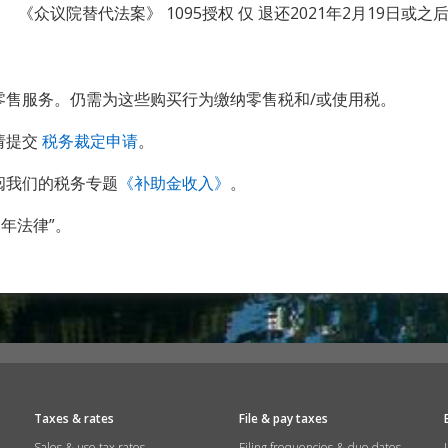
《众议院替代法案》 1095授权 仅 退还2021年2月19日或之
零售服务。仍需为这些购买行为缴纳零售税和/或使用税。
请提交
税务裁定申请
。
阅我们的税务专题
《补助金收入》
。
21年法律”。
Taxes & rates
File & pay taxes
Sales & use tax rates
Filing frequencies & due dates