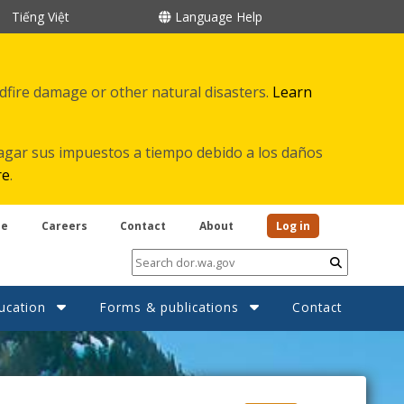
Tiếng Việt
Language Help
ldfire damage or other natural disasters.
Learn
agar sus impuestos a tiempo debido a los daños
re
.
be
Careers
Contact
About
Log in
Submit
ucation
Forms & publications
Contact