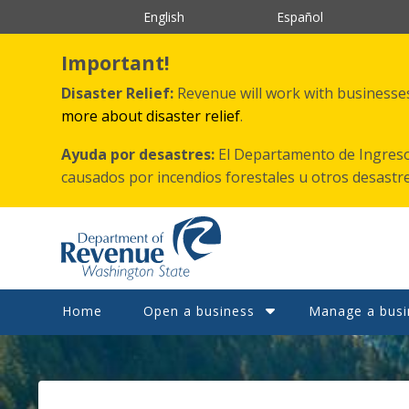
跳
English
Español
转
到
主
Important!
要
内
Disaster Relief:
Revenue will work with businesses 
容
more about disaster relief
.
Ayuda por desastres:
El Departamento de Ingreso
causados por incendios forestales
u otros
desastr
Home
Open a business
Manage a busi