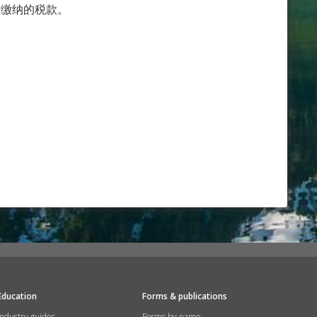
后缴纳的税款。
Education
Forms & publications
Industry guides
Forms by name