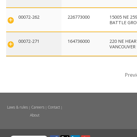
00072-262
226773000
15005 NE 25
BATTLE GRO
00072-271
164736000
220 NE HEA
VANCOUVER 
Prev
Laws & rules
Careers
Contact
|
|
|
About