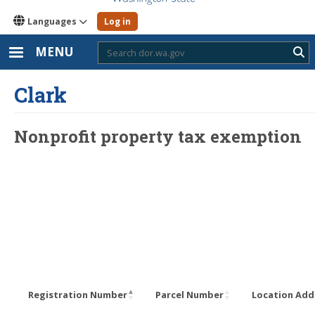
Languages
Log in
MENU
Sub
Clark
Nonprofit property tax exemption
Registration Number
Parcel Number
Location Add