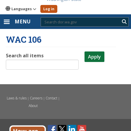
Languages
Log in
MENU
Sub
WAC 106
Search all items
Apply
Laws & rules
Careers
Contact
|
|
|
About