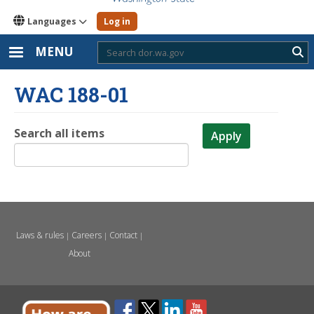
Languages
Log in
MENU
Sub
WAC 188-01
Search all items
Apply
Laws & rules
Careers
Contact
|
|
|
About