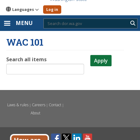
Languages
Log in
MENU
Sub
WAC 101
Search all items
Apply
Laws & rules
Careers
Contact
|
|
|
About