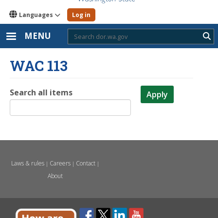
Languages
Log in
MENU
Sub
WAC 113
Search all items
Apply
Laws & rules
Careers
Contact
|
|
|
About