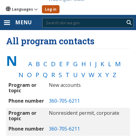
Languages
Log in
MENU
Sub
All program contacts
N
A
B
C
D
E
F
G
H
I
J
K
L
M
N
O
P
Q
R
S
T
U
V
W
X
Y
Z
Program or topic
Phone number
Program or
New accounts
topic
Phone number
360-705-6211
Program or
Nonresident permit, corporate
topic
Phone number
360-705-6211