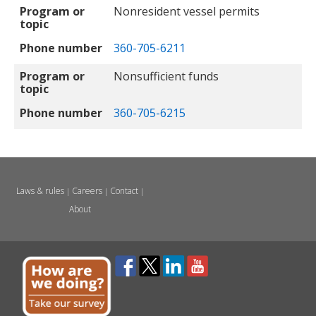
Program or
Nonresident vessel permits
topic
Phone number
360-705-6211
Program or
Nonsufficient funds
topic
Phone number
360-705-6215
Laws & rules
Careers
Contact
|
|
|
About